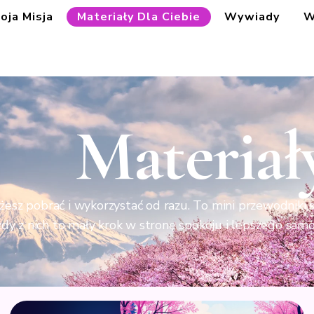
oja Misja
Materiały Dla Ciebie
Wywiady
W
Materiał
ożesz pobrać i wykorzystać od razu. To mini przewodniki
żdy z nich to mały krok w stronę spokoju i lepszego samo