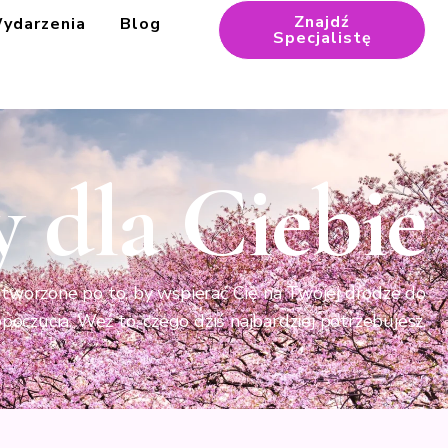
Znajdź
ydarzenia
Blog
Specjalistę
y dla Ciebie
 stworzone po to, by wspierać Cię na Twojej drodze do
poczucia. Weź to, czego dziś najbardziej potrzebujesz.